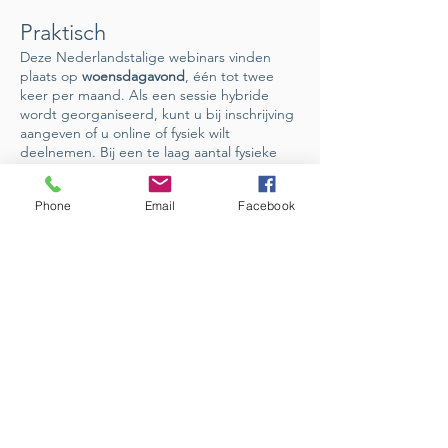
Praktisch
Deze Nederlandstalige webinars vinden
plaats op
woensdagavond
, één tot twee
keer per maand. Als een sessie hybride
wordt georganiseerd, kunt u bij inschrijving
aangeven of u online of fysiek wilt
deelnemen. Bij een te laag aantal fysieke
deelnemers kan de sessie uitsluitend online
doorgaan.
Phone
Email
Facebook
Inschrijven gebeurt per reeks van drie
opeenvolgende sessies voor slechts 50 euro.
Zo kiest u het thema dat u het meest
interesseert en krijgt u de kans om ook
andere onderwerpen te verkennen.
Er wordt een
attest van deelname
voorzien.
Programma
Hou me op de hoogte van nieuwe reeksen ->